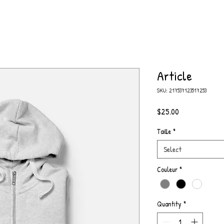
Article
SKU: 217537123517253
Price
$25.00
Taille
*
Select
Couleur
*
Quantity
*