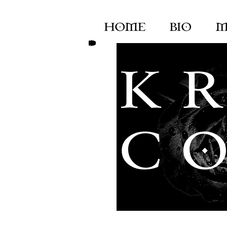
HOME
BIO
M
K R
C O