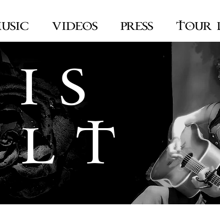
USIC
VIDEOS
PRESS
TOUR 
 I S
 L T